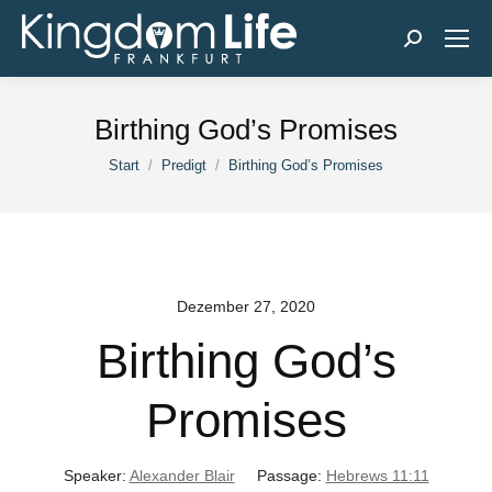
Search:
Birthing God’s Promises
Sie befinden sich hier:
Start
Predigt
Birthing God’s Promises
Dezember 27, 2020
Birthing God’s
Promises
Speaker:
Alexander Blair
Passage:
Hebrews 11:11