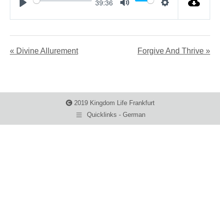
39:36
Play
Mute
Settings
« Divine Allurement
Forgive And Thrive »
2019 Kingdom Life Frankfurt
Quicklinks - German