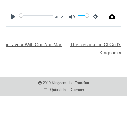
40:21
Play
Mute
Settings
« Favour With God And Man
The Restoration Of God’s
Kingdom »
2019 Kingdom Life Frankfurt
Quicklinks - German